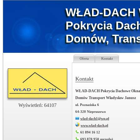
WŁAD-DACH W
Pokrycia Dac
Domów, Trans
Oferta
Kontakt
Kontakt
WŁAD-DACH Pokrycia Dachowe Okn
Domów Transport Władysław Janusz
Wyświetleń: 64107
ul. Poznańska 6
64-320 Niepruszewo
wlad-dach1@wp.pl
www.wlad-dach.pl
61 894 16 12
693 870 950 sprzedaż